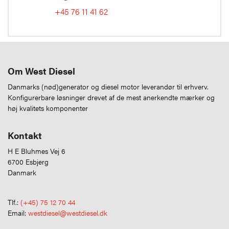
+45 76 11 41 62
Om West Diesel
Danmarks (nød)generator og diesel motor leverandør til erhverv.
Konfigurerbare løsninger drevet af de mest anerkendte mærker og
høj kvalitets komponenter
Kontakt
H E Bluhmes Vej 6
6700 Esbjerg
Danmark
Tlf.:
(+45) 75 12 70 44
Email:
westdiesel@westdiesel.dk