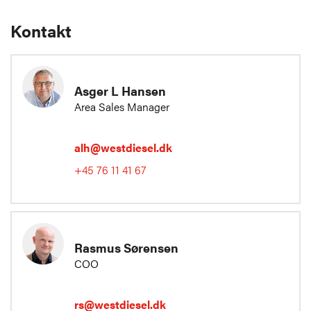
Kontakt
Asger L Hansen
Area Sales Manager
alh@westdiesel.dk
+45 76 11 41 67
Rasmus Sørensen
COO
rs@westdiesel.dk