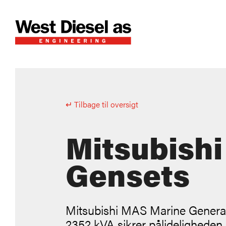
↵ Tilbage til oversigt
Mitsubish
Gensets
Mitsubishi MAS Marine Generat
2352 kVA sikrer pålideligheden