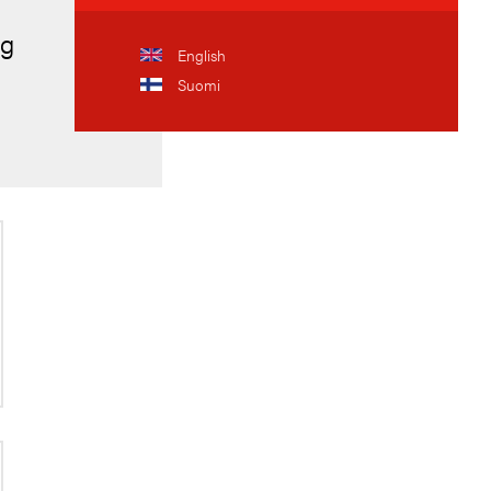
ig
English
Suomi