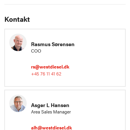
Kontakt
Rasmus Sørensen
COO
rs@westdiesel.dk
+45 76 11 41 62
Asger L Hansen
Area Sales Manager
alh@westdiesel.dk