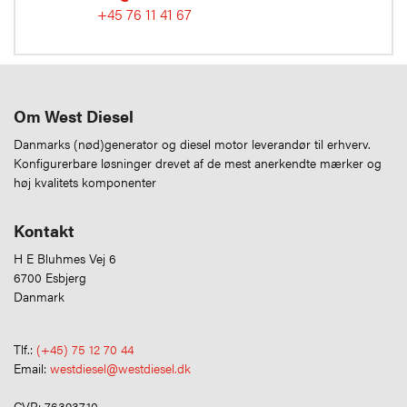
+45 76 11 41 67
Om West Diesel
Danmarks (nød)generator og diesel motor leverandør til erhverv.
Konfigurerbare løsninger drevet af de mest anerkendte mærker og
høj kvalitets komponenter
Kontakt
H E Bluhmes Vej 6
6700 Esbjerg
Danmark
Tlf.:
(+45) 75 12 70 44
Email:
westdiesel@westdiesel.dk
CVR: 76393710