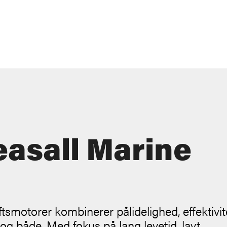
asall Marine
tsmotorer kombinerer pålidelighed, effektivit
 og både. Med fokus på lang levetid, lavt