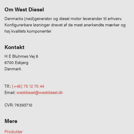
Om West Diesel
Danmarks (nød)generator og diesel motor leverandør til erhverv.
Konfigurerbare løsninger drevet af de mest anerkendte mærker og
høj kvalitets komponenter
Kontakt
H E Bluhmes Vej 6
6700 Esbjerg
Danmark
Tlf.:
(+45) 75 12 70 44
Email:
westdiesel@westdiesel.dk
CVR: 76393710
Mere
Produkter