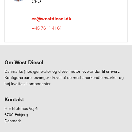
CEO
es@westdiesel.dk
+45 76 11 41 61
Om West Diesel
Danmarks (nød)generator og diesel motor leverandør til erhverv.
Konfigurerbare løsninger drevet af de mest anerkendte mærker og
høj kvalitets komponenter
Kontakt
H E Bluhmes Vej 6
6700 Esbjerg
Danmark