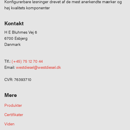
Konfigurerbare løsninger drevet af de mest anerkendte mærker og
høj kvalitets komponenter
Kontakt
H E Bluhmes Vej 6
6700 Esbjerg
Danmark
Tlf.:
(+45) 75 12 70 44
Email:
westdiesel@westdiesel.dk
CVR: 76393710
Mere
Produkter
Certifikater
Viden