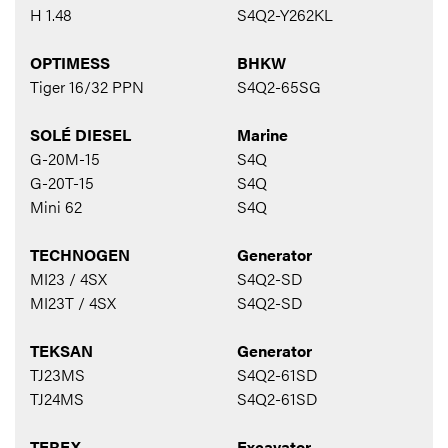
H 1.48
S4Q2-Y262KL
OPTIMESS
BHKW
Tiger 16/32 PPN
S4Q2-65SG
SOLÉ DIESEL
Marine
G-20M-15
S4Q
G-20T-15
S4Q
Mini 62
S4Q
TECHNOGEN
Generator
MI23 / 4SX
S4Q2-SD
MI23T / 4SX
S4Q2-SD
TEKSAN
Generator
TJ23MS
S4Q2-61SD
TJ24MS
S4Q2-61SD
TEREX
Excavator