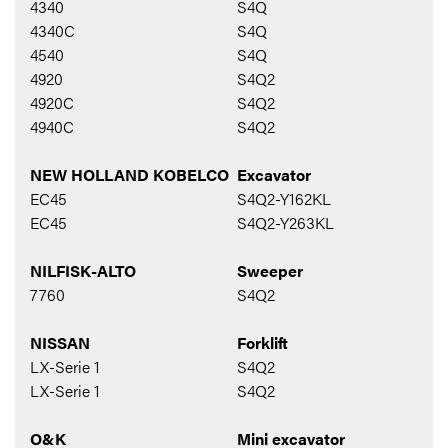
4340
S4Q
4340C
S4Q
4540
S4Q
4920
S4Q2
4920C
S4Q2
4940C
S4Q2
NEW HOLLAND KOBELCO
Excavator
EC45
S4Q2-Y162KL
EC45
S4Q2-Y263KL
NILFISK-ALTO
Sweeper
7760
S4Q2
NISSAN
Forklift
LX-Serie 1
S4Q2
LX-Serie 1
S4Q2
O&K
Mini excavator