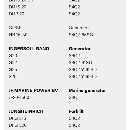
DH/S 20
S4Q2
DHR 20
S4Q2
GIESE
Generator
HB 15-30
S4Q2-65SG
INGERSOLL RAND
Generator
G20
S4Q2
G22
S4Q2-61SD
G25
S4Q2-Y162SD
S20
S4Q2-Y162SD
JF MARINE POWER BV
Marine generator
JF20-1500
S4Q
JUNGHEINRICH
Forklift
DFG 316
S4Q2
DFG 320
S4Q2