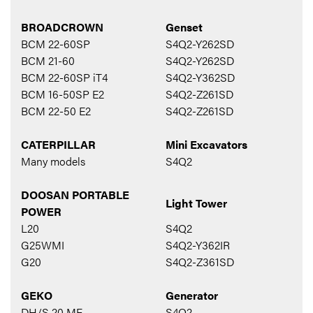
BROADCROWN
Genset
BCM 22-60SP
S4Q2-Y262SD
BCM 21-60
S4Q2-Y262SD
BCM 22-60SP iT4
S4Q2-Y362SD
BCM 16-50SP E2
S4Q2-Z261SD
BCM 22-50 E2
S4Q2-Z261SD
CATERPILLAR
Mini Excavators
Many models
S4Q2
DOOSAN PORTABLE
Light Tower
POWER
L20
S4Q2
G25WMI
S4Q2-Y362IR
G20
S4Q2-Z361SD
GEKO
Generator
DH/S 20 MF
S4Q2