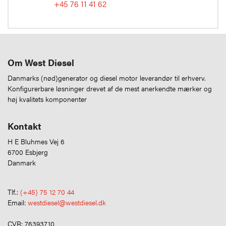
+45 76 11 41 62
Om West Diesel
Danmarks (nød)generator og diesel motor leverandør til erhverv.
Konfigurerbare løsninger drevet af de mest anerkendte mærker og
høj kvalitets komponenter
Kontakt
H E Bluhmes Vej 6
6700 Esbjerg
Danmark
Tlf.:
(+45) 75 12 70 44
Email:
westdiesel@westdiesel.dk
CVR: 76393710