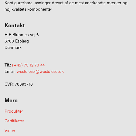
Konfigurerbare løsninger drevet af de mest anerkendte mærker og
høj kvalitets komponenter
Kontakt
H E Bluhmes Vej 6
6700 Esbjerg
Danmark
Tlf.:
(+45) 75 12 70 44
Email:
westdiesel@westdiesel.dk
CVR: 76393710
Mere
Produkter
Certifikater
Viden