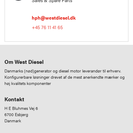
Sales & Spare Parts
hph@westdiesel.dk
+45 76 11 41 65
Om West Diesel
Danmarks (nød)generator og diesel motor leverandør til erhverv.
Konfigurerbare løsninger drevet af de mest anerkendte mærker og
høj kvalitets komponenter
Kontakt
H E Bluhmes Vej 6
6700 Esbjerg
Danmark