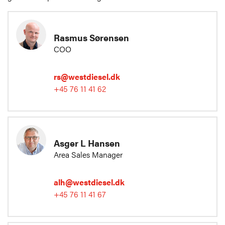
Rasmus Sørensen
COO
rs@westdiesel.dk
+45 76 11 41 62
Asger L Hansen
Area Sales Manager
alh@westdiesel.dk
+45 76 11 41 67