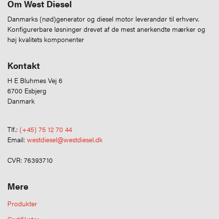
Om West Diesel
Danmarks (nød)generator og diesel motor leverandør til erhverv.
Konfigurerbare løsninger drevet af de mest anerkendte mærker og
høj kvalitets komponenter
Kontakt
H E Bluhmes Vej 6
6700 Esbjerg
Danmark
Tlf.:
(+45) 75 12 70 44
Email:
westdiesel@westdiesel.dk
CVR: 76393710
Mere
Produkter
Certifikater