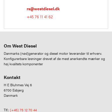
rs@westdiesel.dk
+45 76 11 41 62
Om West Diesel
Danmarks (nød)generator og diesel motor leverandør til erhverv.
Konfigurerbare løsninger drevet af de mest anerkendte mærker og
høj kvalitets komponenter
Kontakt
H E Bluhmes Vej 6
6700 Esbjerg
Danmark
Tlf.:
(+45) 75 12 70 44