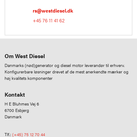
rs@westdiesel.dk
+45 76 11 41 62
Om West Diesel
Danmarks (nød)generator og diesel motor leverandør til erhverv.
Konfigurerbare løsninger drevet af de mest anerkendte mærker og
høj kvalitets komponenter
Kontakt
H E Bluhmes Vej 6
6700 Esbjerg
Danmark
Tlf.:
(+45) 75 12 70 44