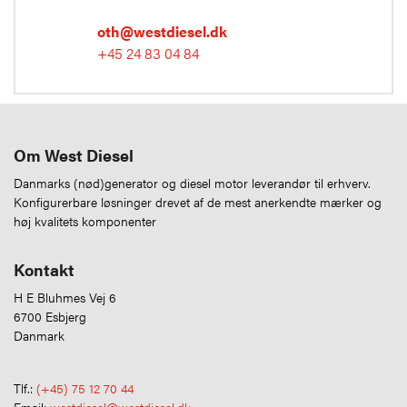
oth@westdiesel.dk
+45 24 83 04 84
Om West Diesel
Danmarks (nød)generator og diesel motor leverandør til erhverv.
Konfigurerbare løsninger drevet af de mest anerkendte mærker og
høj kvalitets komponenter
Kontakt
H E Bluhmes Vej 6
6700 Esbjerg
Danmark
Tlf.:
(+45) 75 12 70 44