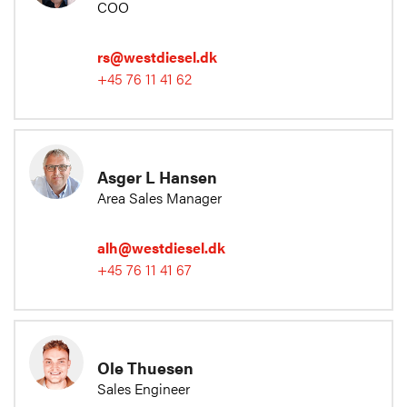
COO
rs@westdiesel.dk
+45 76 11 41 62
Asger L Hansen
Area Sales Manager
alh@westdiesel.dk
+45 76 11 41 67
Ole Thuesen
Sales Engineer