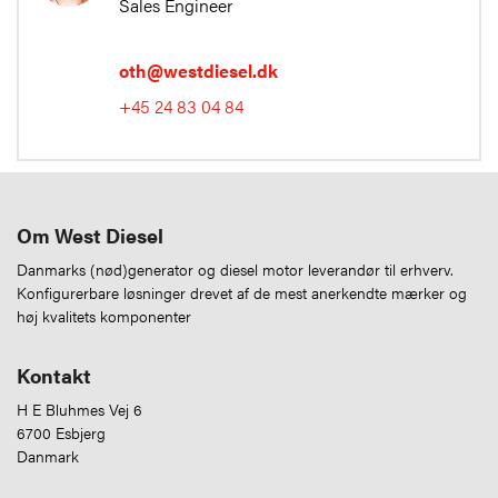
Sales Engineer
oth@westdiesel.dk
+45 24 83 04 84
Om West Diesel
Danmarks (nød)generator og diesel motor leverandør til erhverv.
Konfigurerbare løsninger drevet af de mest anerkendte mærker og
høj kvalitets komponenter
Kontakt
H E Bluhmes Vej 6
6700 Esbjerg
Danmark