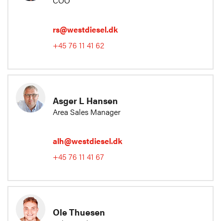
COO
rs@westdiesel.dk
+45 76 11 41 62
Asger L Hansen
Area Sales Manager
alh@westdiesel.dk
+45 76 11 41 67
Ole Thuesen