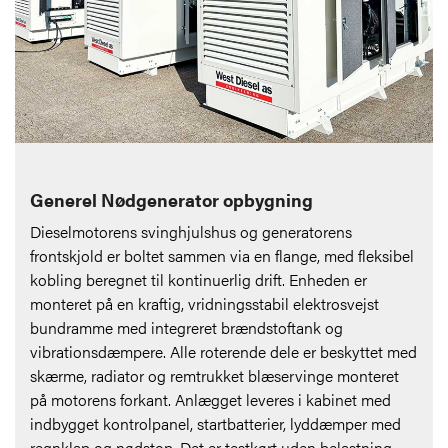
Generel Nødgenerator opbygning
Dieselmotorens svinghjulshus og generatorens
frontskjold er boltet sammen via en flange, med fleksibel
kobling beregnet til kontinuerlig drift. Enheden er
monteret på en kraftig, vridningsstabil elektrosvejst
bundramme med integreret brændstoftank og
vibrationsdæmpere. Alle roterende dele er beskyttet med
skærme, radiator og remtrukket blæservinge monteret
på motorens forkant. Anlægget leveres i kabinet med
indbygget kontrolpanel, startbatterier, lyddæmper med
regnklap og nødstop. Det er testkørt uden belastning