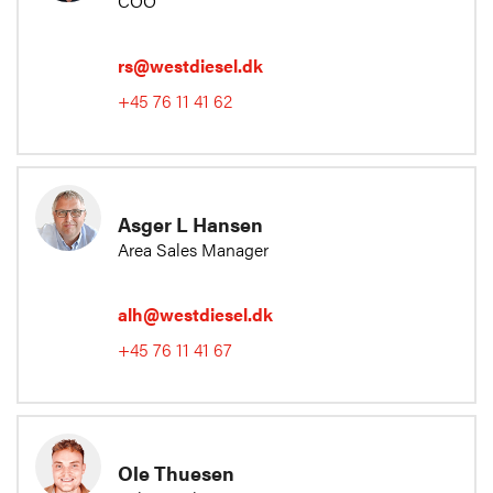
COO
rs@westdiesel.dk
+45 76 11 41 62
Asger L Hansen
Area Sales Manager
alh@westdiesel.dk
+45 76 11 41 67
Ole Thuesen