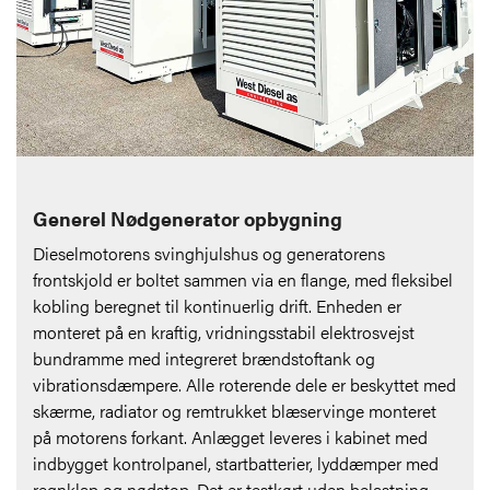
Generel Nødgenerator opbygning
Dieselmotorens svinghjulshus og generatorens
frontskjold er boltet sammen via en flange, med fleksibel
kobling beregnet til kontinuerlig drift. Enheden er
monteret på en kraftig, vridningsstabil elektrosvejst
bundramme med integreret brændstoftank og
vibrationsdæmpere. Alle roterende dele er beskyttet med
skærme, radiator og remtrukket blæservinge monteret
på motorens forkant. Anlægget leveres i kabinet med
indbygget kontrolpanel, startbatterier, lyddæmper med
regnklap og nødstop. Det er testkørt uden belastning