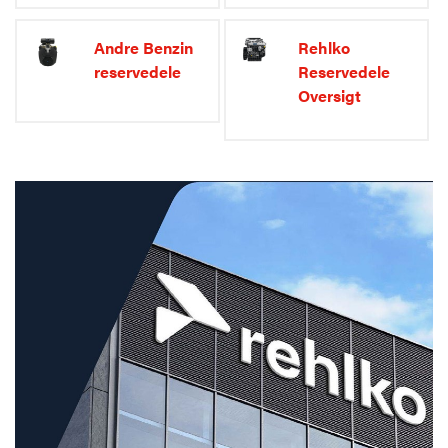
Andre Benzin
Rehlko
reservedele
Reservedele
Oversigt