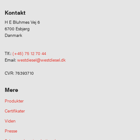
Kontakt
H E Bluhmes Vej 6
6700 Esbjerg
Danmark
Tlf.:
(+45) 75 12 70 44
Email:
westdiesel@westdiesel.dk
CVR: 76393710
Mere
Produkter
Certifikater
Viden
Presse