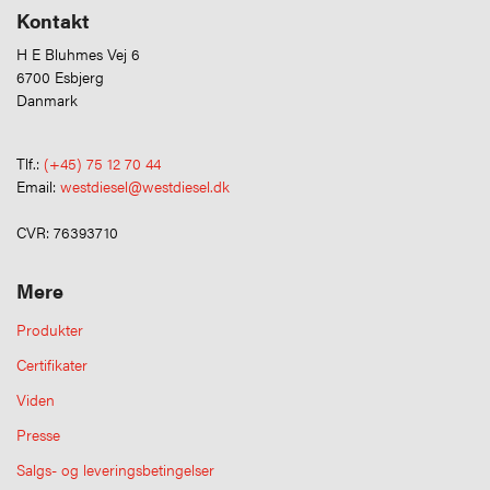
Kontakt
H E Bluhmes Vej 6
6700 Esbjerg
Danmark
Tlf.:
(+45) 75 12 70 44
Email:
westdiesel@westdiesel.dk
CVR: 76393710
Mere
Produkter
Certifikater
Viden
Presse
Salgs- og leveringsbetingelser