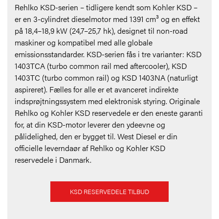
Rehlko KSD-serien – tidligere kendt som Kohler KSD –
er en 3-cylindret dieselmotor med 1391 cm³ og en effekt
på 18,4–18,9 kW (24,7–25,7 hk), designet til non-road
maskiner og kompatibel med alle globale
emissionsstandarder. KSD-serien fås i tre varianter: KSD
1403TCA (turbo common rail med aftercooler), KSD
1403TC (turbo common rail) og KSD 1403NA (naturligt
aspireret). Fælles for alle er et avanceret indirekte
indsprøjtningssystem med elektronisk styring. Originale
Rehlko og Kohler KSD reservedele er den eneste garanti
for, at din KSD-motor leverer den ydeevne og
pålidelighed, den er bygget til. West Diesel er din
officielle leverndaør af Rehlko og Kohler KSD
reservedele i Danmark.
KSD RESERVEDELE TILBUD