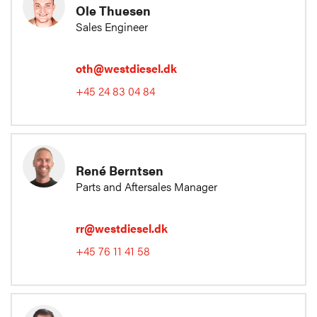
Ole Thuesen
Sales Engineer
oth@westdiesel.dk
+45 24 83 04 84
René Berntsen
Parts and Aftersales Manager
rr@westdiesel.dk
+45 76 11 41 58