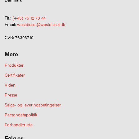
Tlf.:
(+45) 75 12 70 44
Email:
westdiesel@westdiesel.dk
CVR: 76393710
Mere
Produkter
Certifikater
Viden
Presse
Salgs- og leveringsbetingelser
Persondatapolitik
Forhandlerliste
Følg os