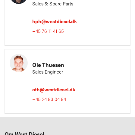
Sales & Spare Parts
hph@westdiesel.dk
+45 76 11 41 65
Ole Thuesen
Sales Engineer
oth@westdiesel.dk
+45 24 83 04 84
Om West Diesel