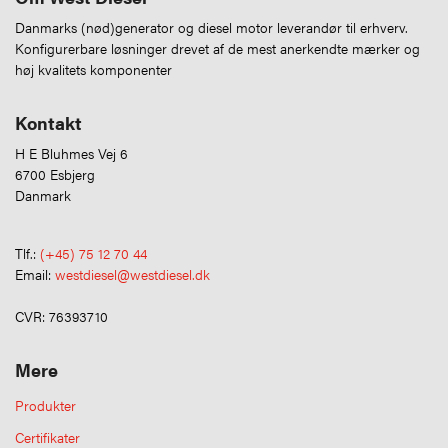
Danmarks (nød)generator og diesel motor leverandør til erhverv.
Konfigurerbare løsninger drevet af de mest anerkendte mærker og
høj kvalitets komponenter
Kontakt
H E Bluhmes Vej 6
6700 Esbjerg
Danmark
Tlf.:
(+45) 75 12 70 44
Email:
westdiesel@westdiesel.dk
CVR: 76393710
Mere
Produkter
Certifikater