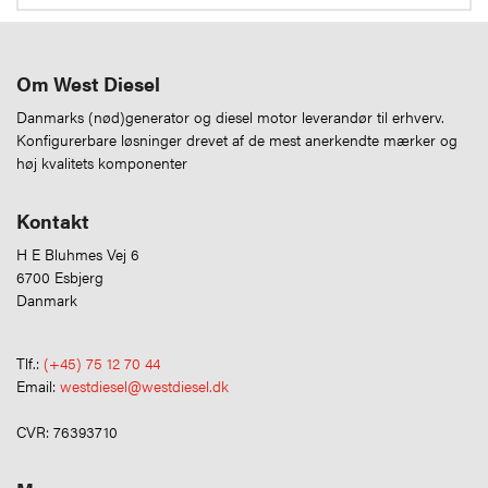
Om West Diesel
Danmarks (nød)generator og diesel motor leverandør til erhverv.
Konfigurerbare løsninger drevet af de mest anerkendte mærker og
høj kvalitets komponenter
Kontakt
H E Bluhmes Vej 6
6700 Esbjerg
Danmark
Tlf.:
(+45) 75 12 70 44
Email:
westdiesel@westdiesel.dk
CVR: 76393710