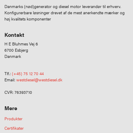
Danmarks (nød)generator og diesel motor leverandør til erhverv.
Konfigurerbare løsninger drevet af de mest anerkendte mærker og
høj kvalitets komponenter
Kontakt
H E Bluhmes Vej 6
6700 Esbjerg
Danmark
Tlf.:
(+45) 75 12 70 44
Email:
westdiesel@westdiesel.dk
CVR: 76393710
Mere
Produkter
Certifikater