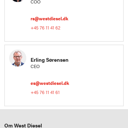
COO
rs@westdiesel.dk
+45 76 11 41 62
Erling Sørensen
CEO
es@westdiesel.dk
+45 76 11 41 61
Om West Diesel