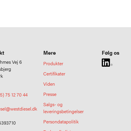
kt
Mere
Følg os
uhmes Vej 6
Produkter
sbjerg
Certifikater
rk
Viden
Presse
5) 75 12 70 44
Salgs- og
esel@westdiesel.dk
leveringsbetingelser
Persondatapolitik
6393710