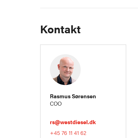
Kontakt
Rasmus Sørensen
COO
rs@westdiesel.dk
+45 76 11 41 62