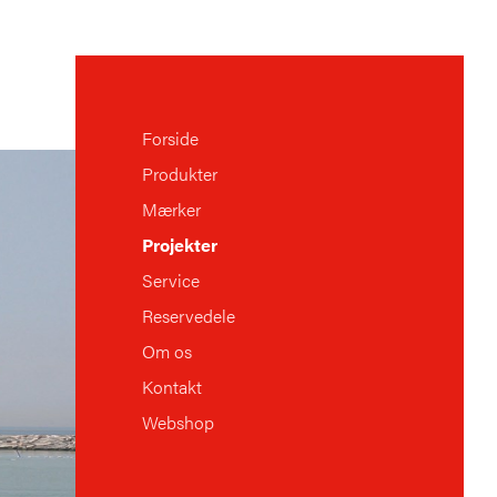
Forside
Produkter
Mærker
Projekter
Service
Reservedele
Om os
Kontakt
Webshop