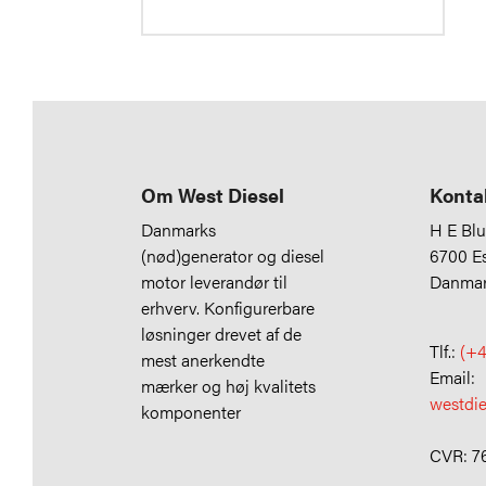
Om West Diesel
Konta
Danmarks
H E Bl
(nød)generator og diesel
6700 E
motor leverandør til
Danma
erhverv. Konfigurerbare
løsninger drevet af de
Tlf.:
(+4
mest anerkendte
Email:
mærker og høj kvalitets
westdi
komponenter
CVR: 7