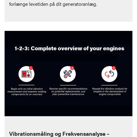
forlænge levetiden på dit generatoranlæg.
Vibrationsmåling og Frekvensanalyse –