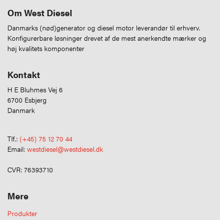
Om West Diesel
Danmarks (nød)generator og diesel motor leverandør til erhverv.
Konfigurerbare løsninger drevet af de mest anerkendte mærker og
høj kvalitets komponenter
Kontakt
H E Bluhmes Vej 6
6700 Esbjerg
Danmark
Tlf.:
(+45) 75 12 70 44
Email:
westdiesel@westdiesel.dk
CVR: 76393710
Mere
Produkter