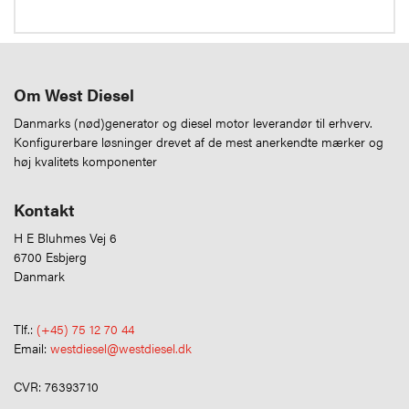
Om West Diesel
Danmarks (nød)generator og diesel motor leverandør til erhverv.
Konfigurerbare løsninger drevet af de mest anerkendte mærker og
høj kvalitets komponenter
Kontakt
H E Bluhmes Vej 6
6700 Esbjerg
Danmark
Tlf.:
(+45) 75 12 70 44
Email:
westdiesel@westdiesel.dk
CVR: 76393710