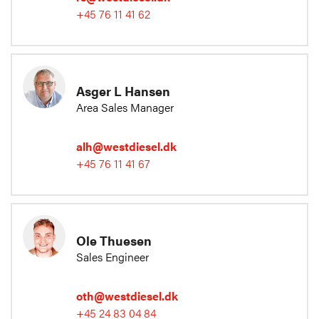
+45 76 11 41 62
Asger L Hansen
Area Sales Manager
alh@westdiesel.dk
+45 76 11 41 67
Ole Thuesen
Sales Engineer
oth@westdiesel.dk
+45 24 83 04 84