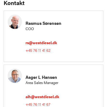
Kontakt
Rasmus Sørensen
COO
rs@westdiesel.dk
+45 76 11 41 62
Asger L Hansen
Area Sales Manager
alh@westdiesel.dk
+45 76 11 41 67