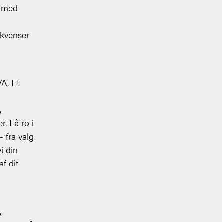
r med
ekvenser
A. Et
,
r. Få ro i
 fra valg
i din
f dit
,