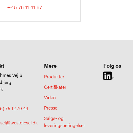
+45 76 11 41 67
kt
Mere
Følg os
uhmes Vej 6
Produkter
sbjerg
Certifikater
rk
Viden
Presse
5) 75 12 70 44
Salgs- og
esel@westdiesel.dk
leveringsbetingelser