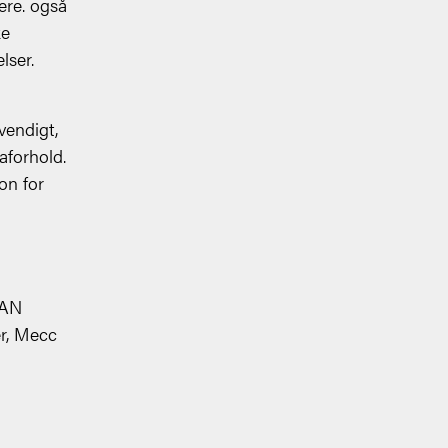
ere. også
ke
lser.
vendigt,
aforhold.
on for
MAN
r, Mecc