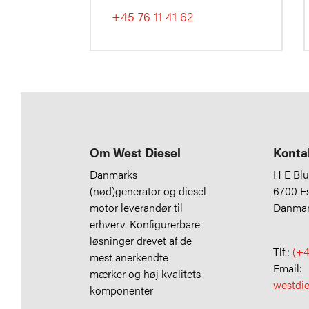
+45 76 11 41 62
Om West Diesel
Konta
Danmarks
H E Bl
(nød)generator og diesel
6700 E
motor leverandør til
Danma
erhverv. Konfigurerbare
løsninger drevet af de
Tlf.:
(+4
mest anerkendte
Email:
mærker og høj kvalitets
westdi
komponenter