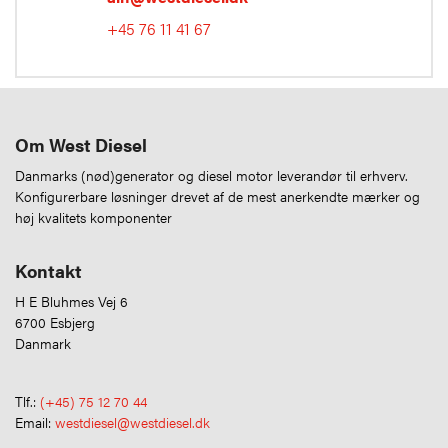
+45 76 11 41 67
Om West Diesel
Danmarks (nød)generator og diesel motor leverandør til erhverv.
Konfigurerbare løsninger drevet af de mest anerkendte mærker og
høj kvalitets komponenter
Kontakt
H E Bluhmes Vej 6
6700 Esbjerg
Danmark
Tlf.:
(+45) 75 12 70 44
Email:
westdiesel@westdiesel.dk