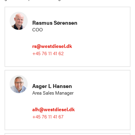
Rasmus Sørensen
COO
rs@westdiesel.dk
+45 76 11 41 62
Asger L Hansen
Area Sales Manager
alh@westdiesel.dk
+45 76 11 41 67