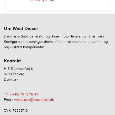
Om West Diesel
Danmarks (nød)generator og diesel motor leverandør til erhverv.
Konfigurerbare løsninger drevet af de mest anerkendte mærker og
høj kvalitets komponenter
Kontakt
H E Bluhmes Vej 6
6700 Esbjerg
Danmark
Tlf.:
(+45) 75 12 70 44
Email:
westdiesel@westdiesel.dk
CVR: 76393710