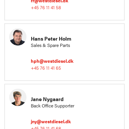
rr@westdiesel.dk
+45 76 11 41 58
Hans Peter Holm
Sales & Spare Parts
hph@westdiesel.dk
+45 76 11 41 65
Jane Nygaard
Back Office Supporter
jny@westdiesel.dk
+45 76 11 41 68