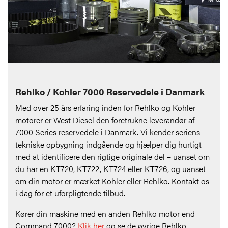
Rehlko / Kohler 7000 Reservedele i Danmark
Med over 25 års erfaring inden for Rehlko og Kohler
motorer er West Diesel den foretrukne leverandør af
7000 Series reservedele i Danmark. Vi kender seriens
tekniske opbygning indgående og hjælper dig hurtigt
med at identificere den rigtige originale del – uanset om
du har en KT720, KT722, KT724 eller KT726, og uanset
om din motor er mærket Kohler eller Rehlko. Kontakt os
i dag for et uforpligtende tilbud.
Kører din maskine med en anden Rehlko motor end
Command 7000?
Klik her
og se de øvrige Rehlko