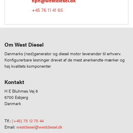
hph@westdiesel.dk
+45 76 11 41 65
Om West Diesel
Danmarks (nød)generator og diesel motor leverandør til erhverv.
Konfigurerbare løsninger drevet af de mest anerkendte mærker og
høj kvalitets komponenter
Kontakt
H E Bluhmes Vej 6
6700 Esbjerg
Danmark
Tlf.:
(+45) 75 12 70 44
Email:
westdiesel@westdiesel.dk