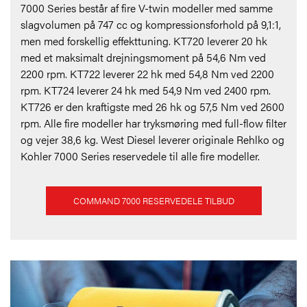
7000 Series består af fire V-twin modeller med samme
slagvolumen på 747 cc og kompressionsforhold på 9,1:1,
men med forskellig effekttuning. KT720 leverer 20 hk
med et maksimalt drejningsmoment på 54,6 Nm ved
2200 rpm. KT722 leverer 22 hk med 54,8 Nm ved 2200
rpm. KT724 leverer 24 hk med 54,9 Nm ved 2400 rpm.
KT726 er den kraftigste med 26 hk og 57,5 Nm ved 2600
rpm. Alle fire modeller har tryksmøring med full-flow filter
og vejer 38,6 kg. West Diesel leverer originale Rehlko og
Kohler 7000 Series reservedele til alle fire modeller.
COMMAND 7000 RESERVEDELE TILBUD