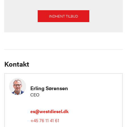
INDHENT TILBUD
Kontakt
Erling Sørensen
CEO
es@westdiesel.dk
+45 76 11 41 61