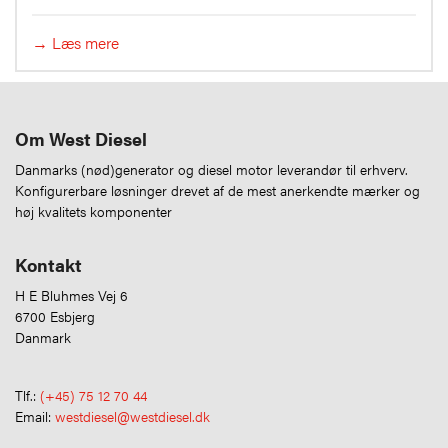
→ Læs mere
Om West Diesel
Danmarks (nød)generator og diesel motor leverandør til erhverv.
Konfigurerbare løsninger drevet af de mest anerkendte mærker og
høj kvalitets komponenter
Kontakt
H E Bluhmes Vej 6
6700 Esbjerg
Danmark
Tlf.:
(+45) 75 12 70 44
Email:
westdiesel@westdiesel.dk