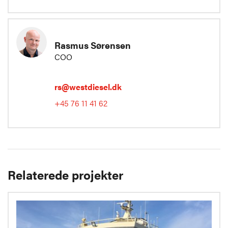
Rasmus Sørensen
COO
rs@westdiesel.dk
+45 76 11 41 62
Relaterede projekter