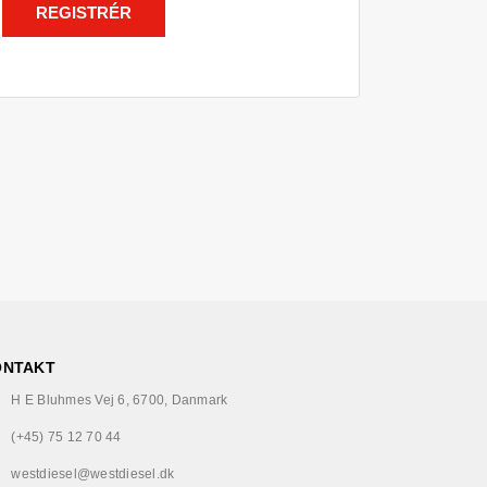
REGISTRÉR
ONTAKT
H E Bluhmes Vej 6, 6700, Danmark
(+45) 75 12 70 44
westdiesel@westdiesel.dk