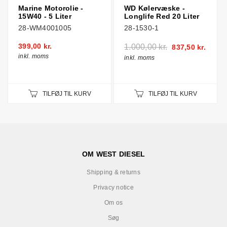
Marine Motorolie -
WD Kølervæske -
15W40 - 5 Liter
Longlife Red 20 Liter
28-WM4001005
28-1530-1
399,00 kr.
1.000,00 kr.
837,50 kr.
inkl. moms
inkl. moms
TILFØJ TIL KURV
TILFØJ TIL KURV
OM WEST DIESEL
Shipping & returns
Privacy notice
Om os
Søg