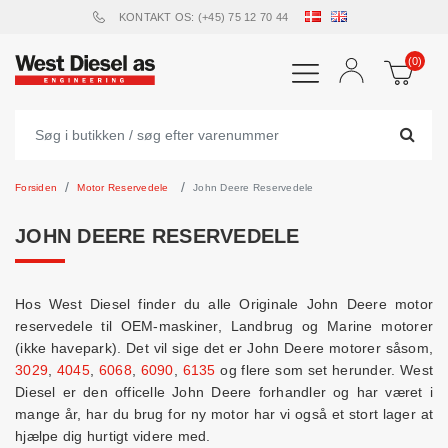
KONTAKT OS: (+45) 75 12 70 44
(0)
Forsiden
Motor Reservedele
John Deere Reservedele
JOHN DEERE RESERVEDELE
Hos West Diesel finder du alle Originale John Deere motor
reservedele til OEM-maskiner, Landbrug og Marine motorer
(ikke havepark). Det vil sige det er John Deere motorer såsom,
3029
,
4045
,
6068
,
6090
,
6135
og flere som set herunder. West
Diesel er den officelle John Deere forhandler og har været i
mange år, har du brug for ny motor har vi også et stort lager at
hjælpe dig hurtigt videre med.