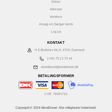
Ordrer
Adresser
Varekurv
Ansøg om Sælger konto
Log ud
KONTAKT
H E Bluhmes Vej 6, 6700, Danmark
(+45) 75 12 70 44
westdiesel@westdiesel.dk
BETALINGSFORMER
CVR: 79393710
Copyright © 2026 WestDiesel. Alle rettigheder forbeholdt.