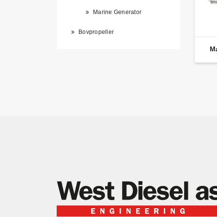
Marine Generator
Bovpropeller
M