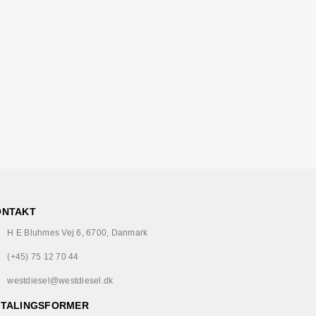
ONTAKT
H E Bluhmes Vej 6, 6700, Danmark
(+45) 75 12 70 44
westdiesel@westdiesel.dk
ETALINGSFORMER