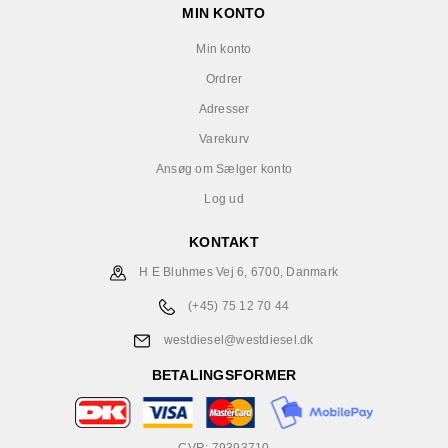
MIN KONTO
Min konto
Ordrer
Adresser
Varekurv
Ansøg om Sælger konto
Log ud
KONTAKT
H E Bluhmes Vej 6, 6700, Danmark
(+45) 75 12 70 44
westdiesel@westdiesel.dk
BETALINGSFORMER
CVR: 79393710