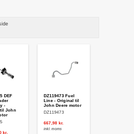
side
5 DEF
DZ119473 Fuel
ader
Line - Original til
y -
John Deere motor
til John
DZ119473
otor
5
667,98 kr.
inkl. moms
 kr.