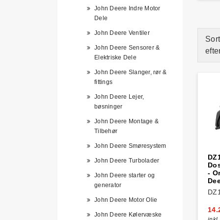
John Deere Indre Motor
Dele
John Deere Ventiler
Sort
John Deere Sensorer &
efte
Elektriske Dele
John Deere Slanger, rør &
fittings
John Deere Lejer,
bøsninger
John Deere Montage &
Tilbehør
John Deere Smøresystem
DZ
John Deere Turbolader
Dos
- O
John Deere starter og
Dee
generator
DZ
John Deere Motor Olie
14.
John Deere Kølervæske
inkl