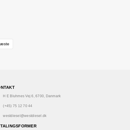
æste
ONTAKT
H E Bluhmes Vej 6, 6700, Danmark
(+45) 75 12 70 44
westdiesel@westdiesel.dk
ETALINGSFORMER