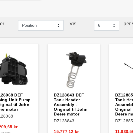
er
Vis
per 
r
128068 DEF
DZ128843 DEF
DZ12885
ing Unit Pump
Tank Header
Tank He
riginal til John
Assembly -
Assembl
re motor
Original til John
Original 
Deere motor
Deere m
128068
DZ128843
DZ12885
209,65 kr.
15.777,12 kr.
11.630,50
. moms