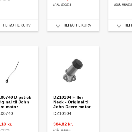
inkl. moms
inkl. moms
TILFØJ TIL KURV
TILFØJ TIL KURV
TILF
00740 Dipstick
DZ10104 Filler
riginal til John
Neck - Original til
re motor
John Deere motor
100740
DZ10104
,18 kr.
384,82 kr.
. moms
inkl. moms