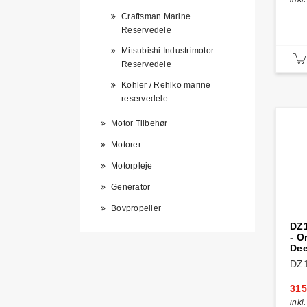
Craftsman Marine
Reservedele
Mitsubishi Industrimotor
Reservedele
Kohler / Rehlko marine
reservedele
Motor Tilbehør
Motorer
Motorpleje
Generator
Bovpropeller
DZ1
- O
Dee
DZ
315
inkl