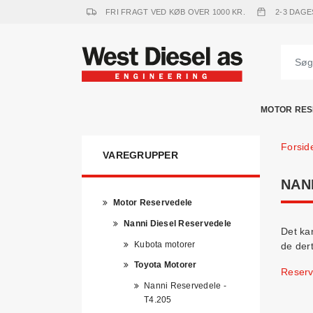
FRI FRAGT VED KØB OVER 1000 KR.
2-3 DAGE
MOTOR RES
Forsid
VAREGRUPPER
NAN
Motor Reservedele
Nanni Diesel Reservedele
Det kan
Kubota motorer
de der
Toyota Motorer
Reserv
Nanni Reservedele -
T4.205