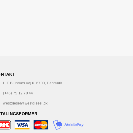
ONTAKT
H E Bluhmes Vej 6, 6700, Danmark
(+45) 75 12 70 44
westdiesel@westdiesel.dk
ETALINGSFORMER