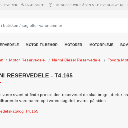
S LEVERING PÅ LAGERVARE
KUNDESERVICE ÅBEN ALLE HVERDAGE: KL. 08.
ERVEDELE
MOTOR TILBEHØR
MOTORER
MOTORPLEJE
BOV
en
Motor Reservedele
Nanni Diesel Reservedele
Toyota Mot
NI RESERVEDELE - T4.165
 være svært at finde præcis den reservedel du skal bruge, derfor har v
tilhørende varenumre op i vores søgefelt øverst på siden:
edelskatalog T4.165