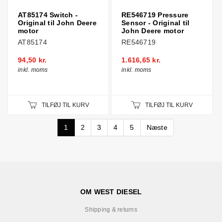
AT85174 Switch -
RE546719 Pressure
Original til John Deere
Sensor - Original til
motor
John Deere motor
AT85174
RE546719
94,50 kr.
1.616,65 kr.
inkl. moms
inkl. moms
TILFØJ TIL KURV
TILFØJ TIL KURV
1
2
3
4
5
Næste
OM WEST DIESEL
Shipping & returns