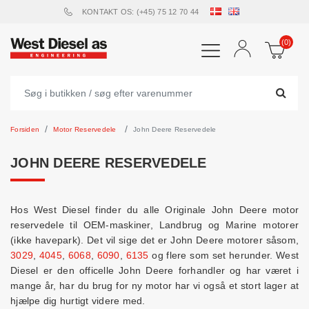
KONTAKT OS: (+45) 75 12 70 44
(0)
Forsiden
Motor Reservedele
John Deere Reservedele
JOHN DEERE RESERVEDELE
Hos West Diesel finder du alle Originale John Deere motor
reservedele til OEM-maskiner, Landbrug og Marine motorer
(ikke havepark). Det vil sige det er John Deere motorer såsom,
3029
,
4045
,
6068
,
6090
,
6135
og flere som set herunder. West
Diesel er den officelle John Deere forhandler og har været i
mange år, har du brug for ny motor har vi også et stort lager at
hjælpe dig hurtigt videre med.