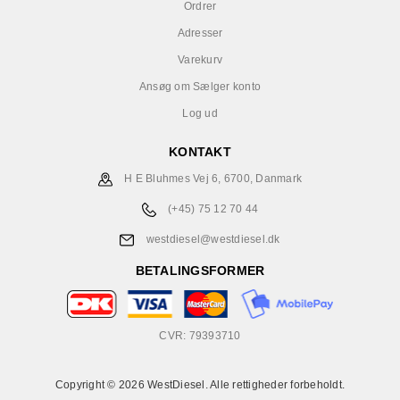
Ordrer
Adresser
Varekurv
Ansøg om Sælger konto
Log ud
KONTAKT
H E Bluhmes Vej 6, 6700, Danmark
(+45) 75 12 70 44
westdiesel@westdiesel.dk
BETALINGSFORMER
CVR: 79393710
Copyright © 2026 WestDiesel. Alle rettigheder forbeholdt.