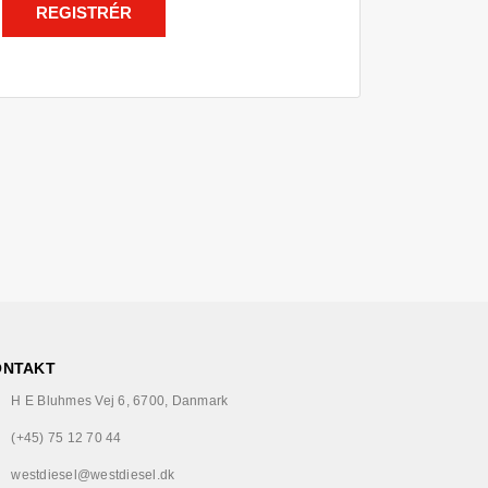
REGISTRÉR
ONTAKT
H E Bluhmes Vej 6, 6700, Danmark
(+45) 75 12 70 44
westdiesel@westdiesel.dk