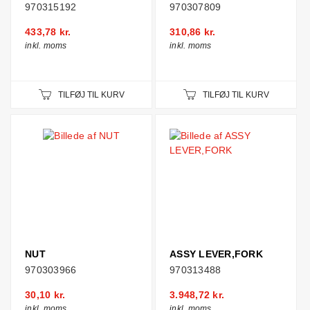
970315192
970307809
433,78 kr.
310,86 kr.
inkl. moms
inkl. moms
TILFØJ TIL KURV
TILFØJ TIL KURV
NUT
ASSY LEVER,FORK
970303966
970313488
30,10 kr.
3.948,72 kr.
inkl. moms
inkl. moms