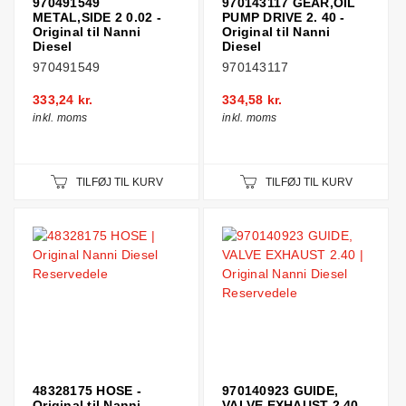
970491549
970143117 GEAR,OIL
METAL,SIDE 2 0.02 -
PUMP DRIVE 2. 40 -
Original til Nanni
Original til Nanni
Diesel
Diesel
970491549
970143117
333,24 kr.
334,58 kr.
inkl. moms
inkl. moms
TILFØJ TIL KURV
TILFØJ TIL KURV
48328175 HOSE -
970140923 GUIDE,
Original til Nanni
VALVE EXHAUST 2.40 -