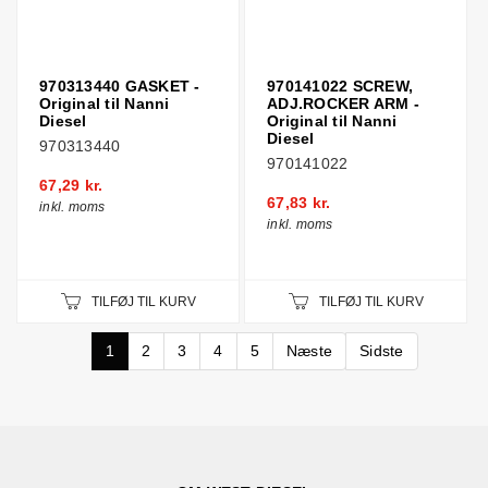
970313440 GASKET -
970141022 SCREW,
Original til Nanni
ADJ.ROCKER ARM -
Diesel
Original til Nanni
Diesel
970313440
970141022
67,29 kr.
67,83 kr.
inkl. moms
inkl. moms
TILFØJ TIL KURV
TILFØJ TIL KURV
1
2
3
4
5
Næste
Sidste