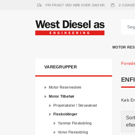
FRI FRAGT VED KØB OVER 1000 KR.
2-3 DAGE
MOTOR RES
Forsid
VAREGRUPPER
ENF
Motor Reservedele
Motor Tilbehør
Køb Enf
Propelaksler / Skrueaksel
Flexkoblinger
Sort
Yanmar Flexkobling
efte
Volvo Flexkobling