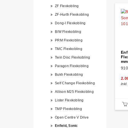
ZF Flexkobling
ZF-Hurth Flexkobling
Dong-I Flexkobling
B/W Flexkobling
PRM Flexkobling
TMC Flexkobling
Enf
Fle
Twin Disc Flexkobling
mm
Paragon Flexkobling
910
Bukh Flexkobling
2.0
Self Change Flexkobling
inkl
Allison M25 Flexkobling
Lister Flexkobling
TMP Flexkobling
Open Centre V Drive
Enfield, Sonic