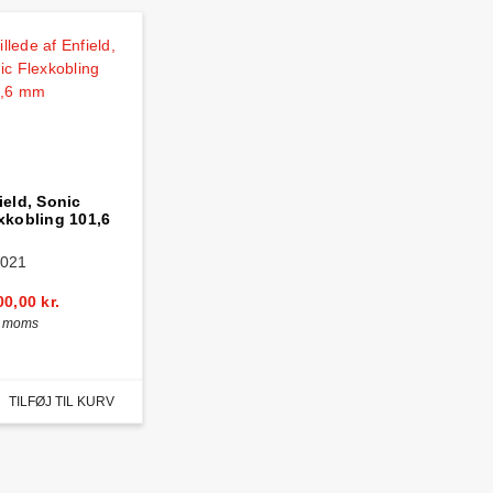
ield, Sonic
xkobling 101,6
021
00,00 kr.
. moms
TILFØJ TIL KURV