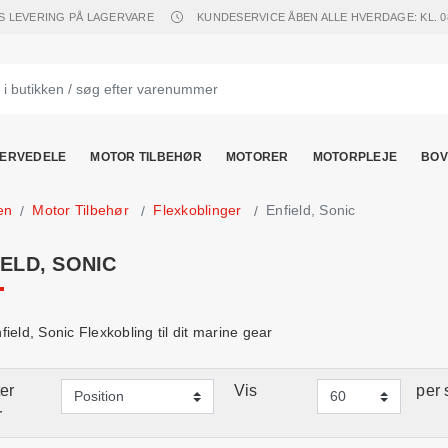
S LEVERING PÅ LAGERVARE
KUNDESERVICE ÅBEN ALLE HVERDAGE: KL. 08.
ERVEDELE
MOTOR TILBEHØR
MOTORER
MOTORPLEJE
BOV
en
Motor Tilbehør
Flexkoblinger
Enfield, Sonic
IELD, SONIC
ield, Sonic Flexkobling til dit marine gear
er
Vis
per 
r