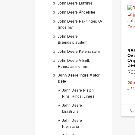
John Deere Luftfiltre
John Deere Åndefilter
John Deere Pakninger. O-
ringe mv.
John Deere
Brændstofsystem
RE5
John Deere Kølersystem
Ove
Ori
John Deere V-Belt,
Dee
Remstrammer mv.
RE
John Deere Indre Motor
Dele
26.
inkl
John Deere Piston
Pins, Rings, Liners
John Deere
knastrulle
John Deere
Plejlstang