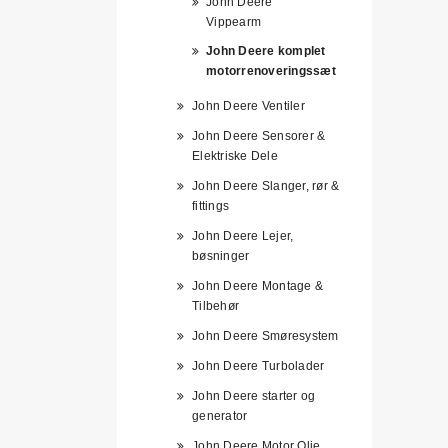
John Deere
Vippearm
John Deere komplet
motorrenoveringssæt
John Deere Ventiler
John Deere Sensorer &
Elektriske Dele
John Deere Slanger, rør &
fittings
John Deere Lejer,
bøsninger
John Deere Montage &
Tilbehør
John Deere Smøresystem
John Deere Turbolader
John Deere starter og
generator
John Deere Motor Olie