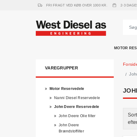
FRI FRAGT VED KØB OVER 1000 KR.
2-3 DAGE
MOTOR RES
Forsid
VAREGRUPPER
Joh
Motor Reservedele
JOH
Nanni Diesel Reservedele
John Deere Reservedele
Sort
John Deere Olie filter
efte
John Deere
Brændstoffilter