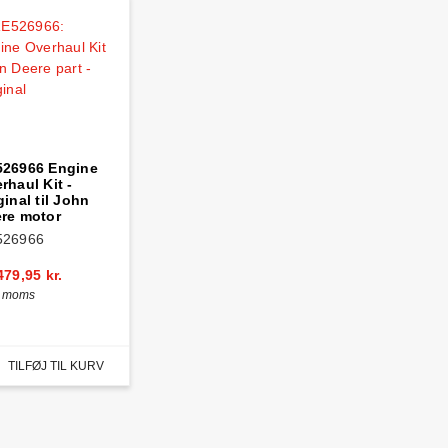
26966 Engine
rhaul Kit -
ginal til John
re motor
526966
479,95 kr.
. moms
TILFØJ TIL KURV