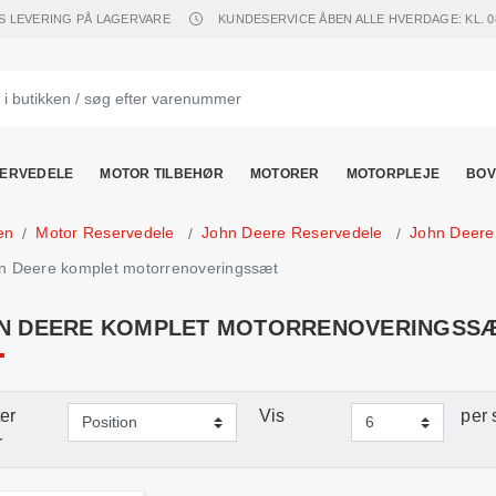
S LEVERING PÅ LAGERVARE
KUNDESERVICE ÅBEN ALLE HVERDAGE: KL. 08.
ERVEDELE
MOTOR TILBEHØR
MOTORER
MOTORPLEJE
BOV
en
Motor Reservedele
John Deere Reservedele
John Deere
n Deere komplet motorrenoveringssæt
N DEERE KOMPLET MOTORRENOVERINGSS
er
Vis
per 
r