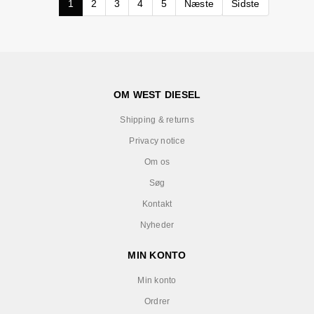
1
2
3
4
5
Næste
Sidste
OM WEST DIESEL
Shipping & returns
Privacy notice
Om os
Søg
Kontakt
Nyheder
MIN KONTO
Min konto
Ordrer