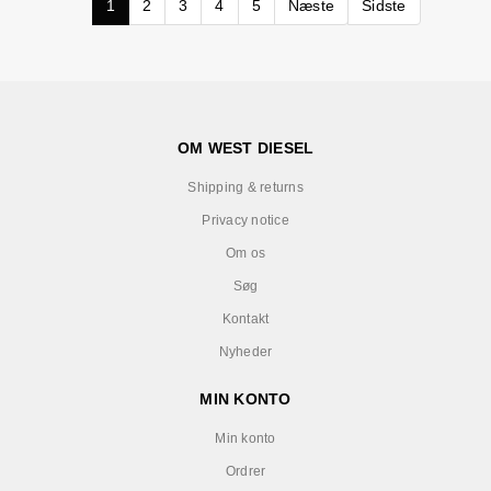
1
2
3
4
5
Næste
Sidste
OM WEST DIESEL
Shipping & returns
Privacy notice
Om os
Søg
Kontakt
Nyheder
MIN KONTO
Min konto
Ordrer