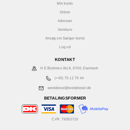
Min konto
Ordrer
Adresser
Varekurv
Ansøg om Sælger konto
Log ud
KONTAKT
H E Bluhmes Vej 6, 6700, Danmark
(+45) 75 12 70 44
westdiesel@westdiesel.dk
BETALINGSFORMER
CVR: 79393710